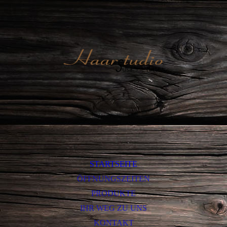
STARTSEITE
ÖFFNUNGSZEITEN
PRODUKTE
IHR WEG ZU UNS
KONTAKT